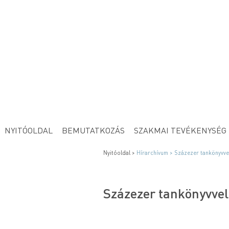
NYITÓOLDAL
BEMUTATKOZÁS
SZAKMAI TEVÉKENYSÉG
Nyitóoldal >
Hírarchívum >
Százezer tankönyvve
Százezer tankönyvvel