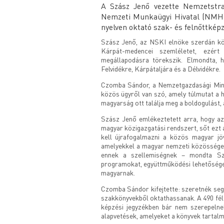
A Szász Jenő vezette Nemzetstra
Nemzeti Munkaügyi Hivatal (NMH) 
nyelven oktató szak- és felnőttkép
Szász Jenő, az NSKI elnöke szerdán közö
Kárpát-medencei szemléletet, ezért
megállapodásra törekszik. Elmondta, 
Felvidékre, Kárpátaljára és a Délvidékre.
Czomba Sándor, a Nemzetgazdasági Minis
közös ügyről van szó, amely túlmutat a h
magyarság ott találja meg a boldogulást, a
Szász Jenő emlékeztetett arra, hogy az
magyar közigazgatási rendszert, sőt ez
kell újrafogalmazni a közös magyar jöv
amelyekkel a magyar nemzeti közösséget 
ennek a szellemiségnek – mondta Szá
programokat, együttműködési lehetőségek
magyarnak.
Czomba Sándor kifejtette: szeretnék seg
szakkönyvekből oktathassanak. A 490 fél
képzési jegyzékben bár nem szerepelne
alapvetések, amelyeket a könyvek tartalm