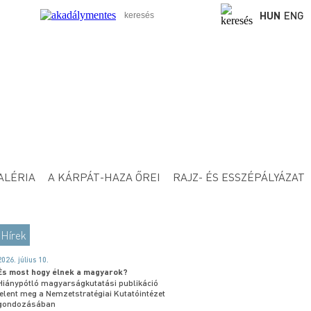
HUN
ENG
ALÉRIA
A KÁRPÁT-HAZA ŐREI
RAJZ- ÉS ESSZÉPÁLYÁZAT
Hírek
2026. július 10.
És most hogy élnek a magyarok?
Hiánypótló magyarságkutatási publikáció
jelent meg a Nemzetstratégiai Kutatóintézet
gondozásában