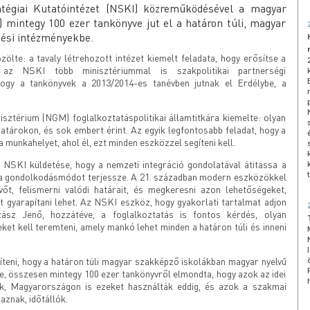
tégiai Kutatóintézet (NSKI) közreműködésével a magyar
mintegy 100 ezer tankönyve jut el a határon túli, magyar
zési intézményekbe.
lte: a tavaly létrehozott intézet kiemelt feladata, hogy erősítse a
 az NSKI több minisztériummal is szakpolitikai partnerségi
hogy a tankönyvek a 2013/2014-es tanévben jutnak el Erdélybe, a
ztérium (NGM) foglalkoztatáspolitikai államtitkára kiemelte: olyan
atárokon, és sok embert érint. Az egyik legfontosabb feladat, hogy a
 munkahelyet, ahol él, ezt minden eszközzel segíteni kell.
 NSKI küldetése, hogy a nemzeti integráció gondolatával átitassa a
t a gondolkodásmódot terjessze. A 21. században modern eszközökkel
őt, felismerni valódi határait, és megkeresni azon lehetőségeket,
gyarapítani lehet. Az NSKI eszköz, hogy gyakorlati tartalmat adjon
sz Jenő, hozzátéve, a foglalkoztatás is fontos kérdés, olyan
et kell teremteni, amely mankó lehet minden a határon túli és inneni
íteni, hogy a határon túli magyar szakképző iskolákban magyar nyelvű
e, összesen mintegy 100 ezer tankönyvről elmondta, hogy azok az idei
k, Magyarországon is ezeket használták eddig, és azok a szakmai
aznak, időtállók.