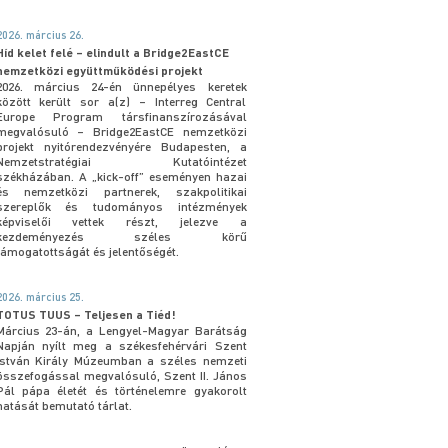
2026. március 26.
Híd kelet felé – elindult a Bridge2EastCE
nemzetközi együttműködési projekt
2026. március 24-én ünnepélyes keretek
között került sor a(z) – Interreg Central
Europe Program társfinanszírozásával
megvalósuló – Bridge2EastCE nemzetközi
projekt nyitórendezvényére Budapesten, a
Nemzetstratégiai Kutatóintézet
székházában. A „kick-off” eseményen hazai
és nemzetközi partnerek, szakpolitikai
szereplők és tudományos intézmények
képviselői vettek részt, jelezve a
kezdeményezés széles körű
támogatottságát és jelentőségét.
2026. március 25.
TOTUS TUUS – Teljesen a Tiéd!
Március 23-án, a Lengyel-Magyar Barátság
Napján nyílt meg a székesfehérvári Szent
István Király Múzeumban a széles nemzeti
összefogással megvalósuló, Szent II. János
Pál pápa életét és történelemre gyakorolt
hatását bemutató tárlat.