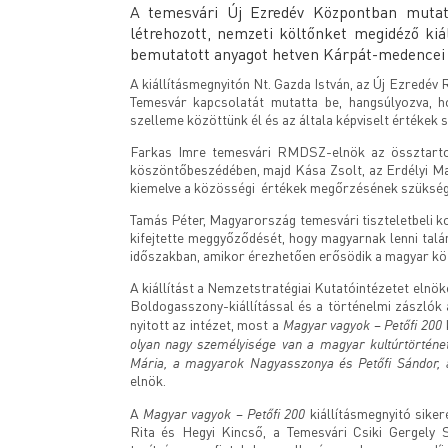
A temesvári Új Ezredév Központban mutatt
létrehozott, nemzeti költőnket megidéző kiá
bemutatott anyagot hetven Kárpát-medencei 
A kiállításmegnyitón Nt. Gazda István, az Új Ezredé
Temesvár kapcsolatát mutatta be, hangsúlyozva, 
szelleme közöttünk él és az általa képviselt értékek
Farkas Imre temesvári RMDSZ-elnök az össztartoz
köszöntőbeszédében, majd Kása Zsolt, az Erdélyi M
kiemelve a közösségi értékek megőrzésének szüksége
Tamás Péter, Magyarország temesvári tiszteletbeli k
kifejtette meggyőződését, hogy magyarnak lenni talá
időszakban, amikor érezhetően erősödik a magyar köz
A kiállítást a Nemzetstratégiai Kutatóintézetet elnök
Boldogasszony-kiállítással és a történelmi zászlók 
Magyar vagyok – Petőfi 200
nyitott az intézet, most a
olyan nagy személyisége van a magyar kultúrtörténe
Mária, a magyarok Nagyasszonya és Petőfi Sándor, a
elnök.
Magyar vagyok – Petőfi 200
A
kiállításmegnyitó siker
Rita és Hegyi Kincső, a Temesvári Csiki Gergely 