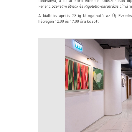
tanítványa, a fiatal kora ellenére sokszorosan d
Szerelmi álmok
Rigoletto-parafrázis
Ferenc
és
című mű
A kiállítás április 28-ig látogatható az Új Ezred
hétvégén 12.00 és 17.00 óra között.