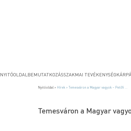
NYITÓOLDAL
BEMUTATKOZÁS
SZAKMAI TEVÉKENYSÉG
KÁRPÁ
Nyitóoldal >
Hírek >
Temesváron a Magyar vagyok – Petőfi ...
Temesváron a Magyar vagyok 