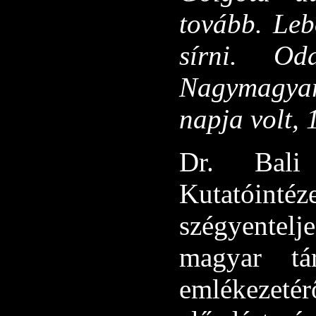
tovább. Leb
sírni. Od
Nagymagyar
napja volt,
Dr. Bali 
Kutatóint
szégyente
magyar tá
emlékezeté