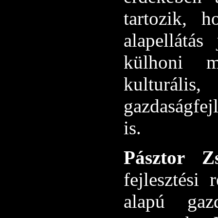
tartozik, 
alapellátás
külhoni m
kulturáli
gazdaságfej
is.
Pásztor Zs
fejlesztési 
alapú gazd