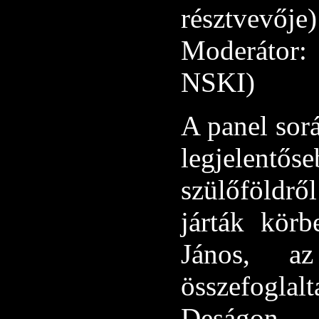
résztvevője)
Moderátor
NSKI)
A panel sor
legjelentő
szülőföldrő
járták körb
János, az
összefogl
Deságon 