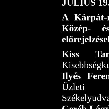
JÚLIUS 1
A Kárpát-
Közép- é
előrejelzése
Kiss Ta
Kisebbségku
Ilyés Fer
Üzleti T
Székelyudva
Geréb Lász