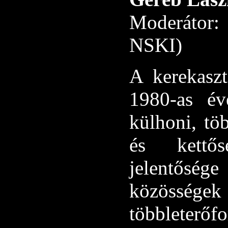
Moderátor
NSKI)
A kerekaszt
1980-as év
külhoni, tö
és kettős
jelentőség
közössége
többleterő