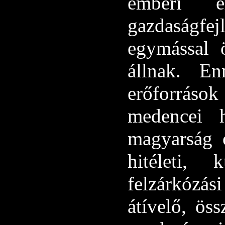
emberi e
gazdaságf
egymással 
állnak. E
erőforráso
medencei h
magyarság o
hitéleti, k
felzárkózá
átívelő, öss