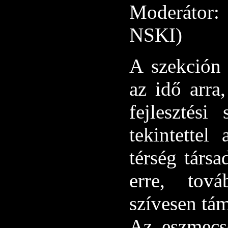
Moderátor
NSKI)
A szekción 
az idő arra
fejlesztési
tekintettel 
térség társa
erre, tov
szívesen tá
Az eszmecse