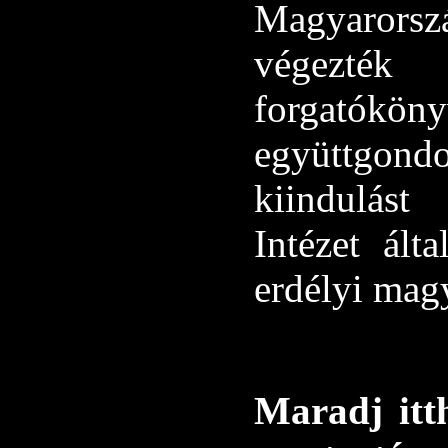
Magyarors
végezték 
forgató
együttgon
kiindulást
Intézet ált
erdélyi mag
Maradj itt