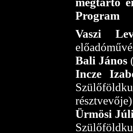
megtartó e
Program
Vaszi Lev
előadóművé
Bali János
Incze Iza
Szülőföld
résztvevője)
Ürmösi Júli
Szülőföld