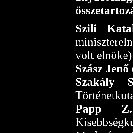
összetartoz
Szili Kat
miniszterel
volt elnöke)
Szász Jenő
Szakály
Történetkuta
Papp Z
Kisebbségku