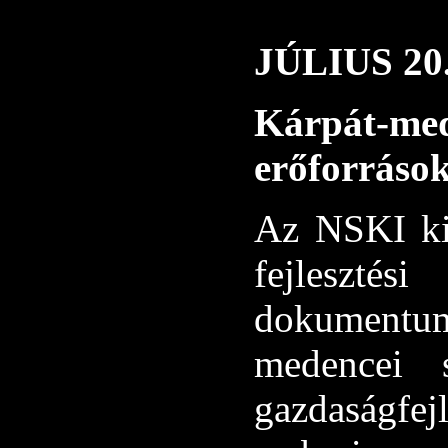
JÚLIUS 2
Kárpát-med
erőforrások 
Az NSKI ki
fejleszt
dokumentu
medencei s
gazdaságfe