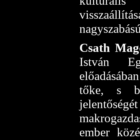
kulturális
visszaállí
nagyszabású
Csath Mag
István E
előadásában
tőke, s b
jelentőségét
makrogazd
ember közép