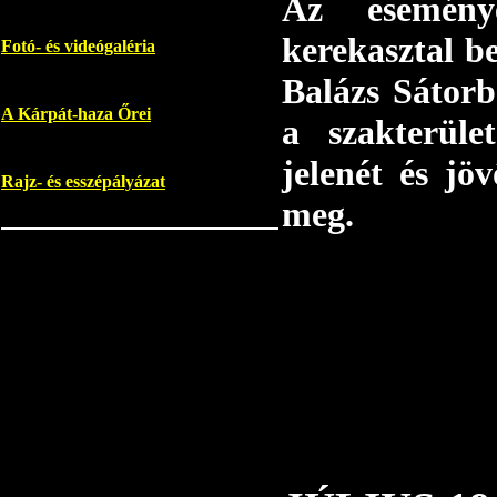
Az esemény
kerekasztal b
Fotó- és videógaléria
Balázs Sátorb
A Kárpát-haza Őrei
a szakterüle
jelenét és jö
Rajz- és esszépályázat
meg.