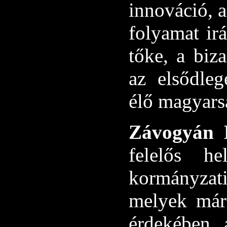
innováció, a
folyamat ir
tőke, a biz
az elsődle
élő magyarsá
Závogyán
felelős he
kormányzati
melyek már
érdekében 