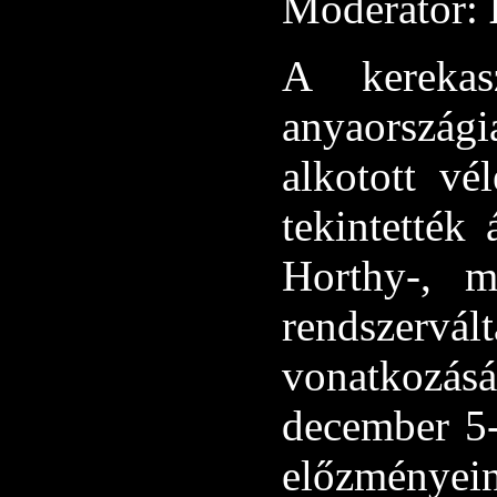
Moderátor:
A kerekasz
anyaország
alkotott vé
tekintették 
Horthy-, m
rendszer
vonatkozás
december 5-i
előzménye