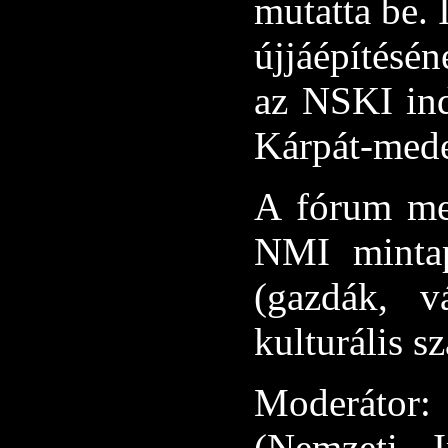
mutatta be. 
újjáépítésé
az NSKI ind
Kárpát-med
A fórum me
NMI mintap
(gazdák, v
kulturális s
Moderáto
(Nemzeti I