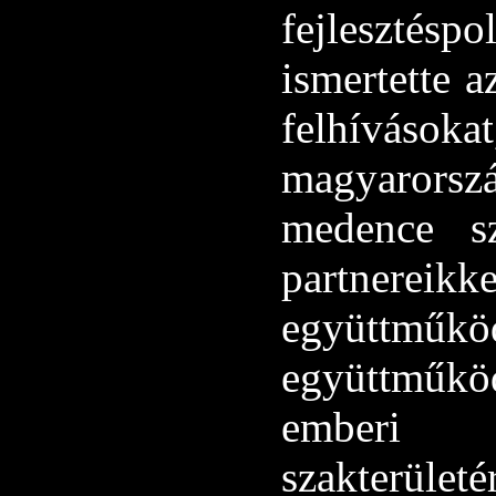
fejlesztésp
ismertette 
felhíváso
magyarorszá
medence s
partnereik
együttműködé
együttműk
emberi 
szakterül