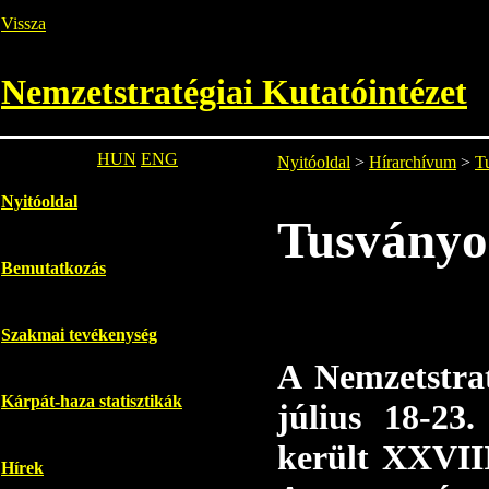
Vissza
Nemzetstratégiai Kutatóintézet
HUN
ENG
Nyitóoldal
>
Hírarchívum
>
T
Nyitóoldal
Tusványo
Bemutatkozás
Szakmai tevékenység
A Nemzetstrat
Kárpát-haza statisztikák
július 18-23
került XXVII
Hírek