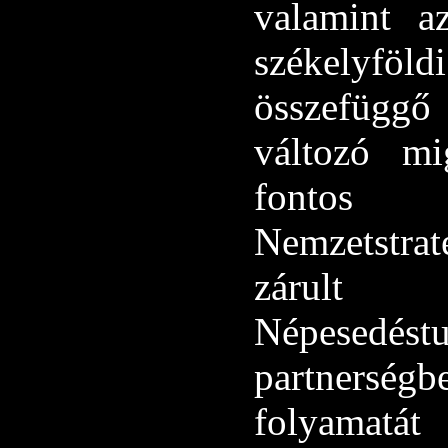
valamint a
székelyf
összefüggő
változó mi
fontos 
Nemzetstraté
zárult 
Népesedés
partnersé
folyamat