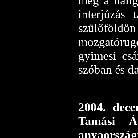
meg a hallg
interjúzás 
szülőföld
mozgatórugó
gyimesi cs
szóban és d
2004. dec
Tamási Á
anyaorsz