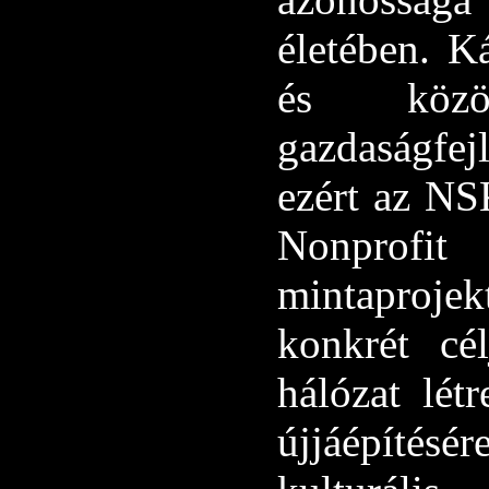
életében. K
és közö
gazdaságfej
ezért az NS
Nonprofit
mintaproje
konkrét cél
hálózat lét
újjáépítés