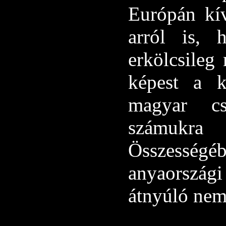
Európán kív
arról is, 
erkölcsileg
képest a k
magyar cs
számukra
Összesség
anyaország
átnyúló nem