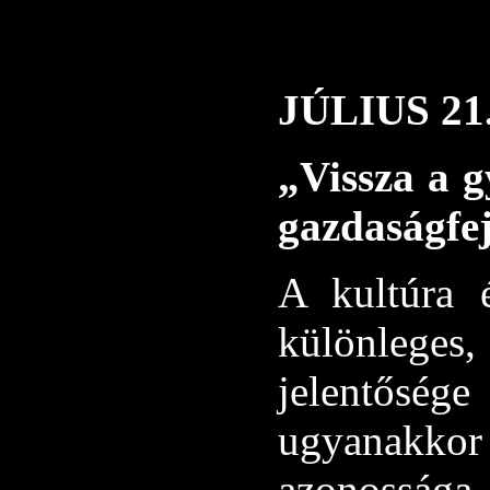
JÚLIUS 2
„Vissza a 
gazdaságfe
A kultúra 
különleges,
jelentősége
ugyanakkor 
azonossága