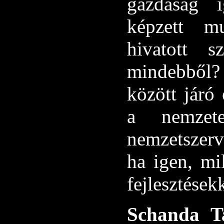
gazdaság i
képzett mu
hivatott s
mindebből?
között járó 
a nemzete
nemzetszerv
ha igen, mi
fejlesztések
Schanda T