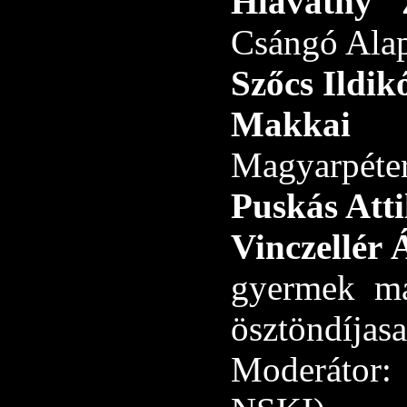
Hlavathy 
Csángó Alap
Szőcs Ildik
Makkai 
Magyarpéter
Puskás Atti
Vinczellér
gyermek ma
ösztöndíjasa
Moderáto