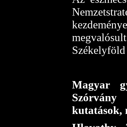
Nemzetstr
kezdeményez
megvalósu
Székelyföld 
Magyar g
Szórvány
kutatások,