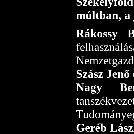
Székelyfö
múltban, a 
Rákossy 
felhaszná
Nemzetgazda
Szász Jenő
Nagy Ben
tanszékveze
Tudománye
Geréb Lász