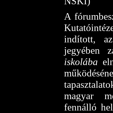
NSKI)
A fórumbesz
Kutatóinté
indított, 
jegyében z
iskolába
eln
működésé
tapasztalat
magyar mé
fennálló he