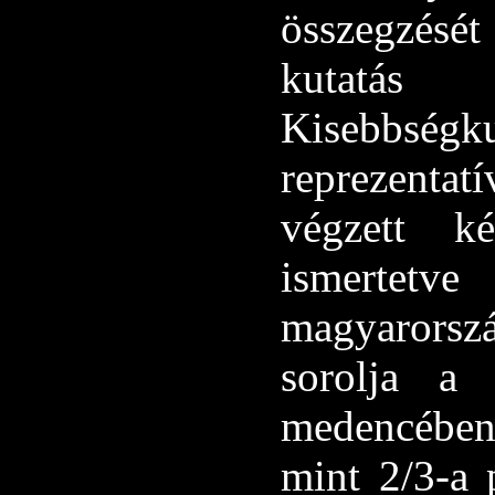
összegzésé
kutatás
Kisebbségk
reprezenta
végzett ké
ismertet
magyarorsz
sorolja a
medencében
mint 2/3-a