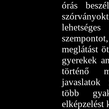
órás beszé
szórványok
lehetséges
szemponto
meglátást ö
gyerekek a
történő m
javaslatok
több gyako
elképzelést