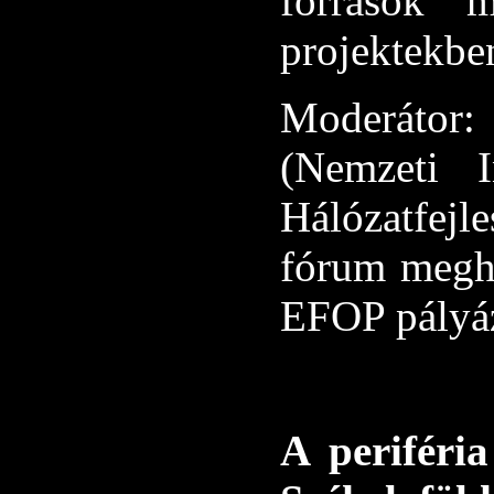
források m
projektekben
Moderáto
(Nemzeti I
Hálózatfej
fórum meghí
EFOP pályáza
A periféri