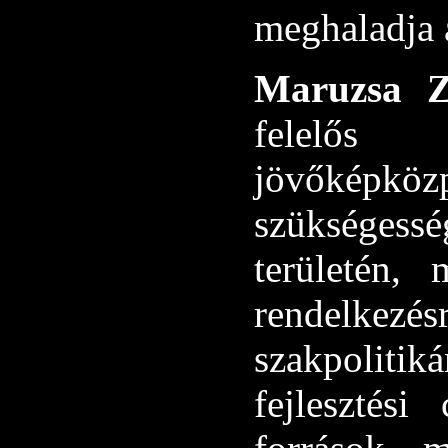
meghaladja a
Maruzsa Z
felelős
jövőképkö
szükségess
területén,
rendelkezé
szakpolit
fejlesztés