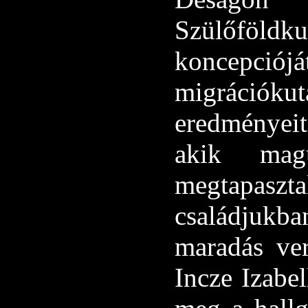
Szülőföld
koncepció
migrációk
eredményeit
akik mag
megtapaszt
családjukba
maradás ver
Incze Izabel