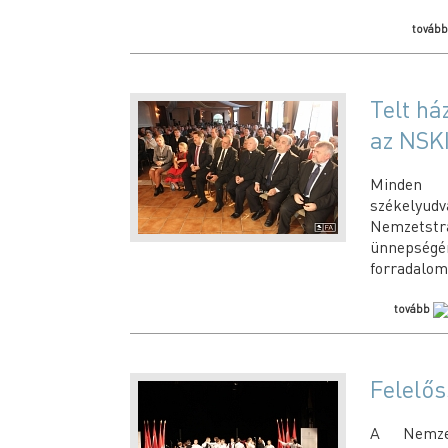
továb
Telt h
az NSK
Minden 
székelyu
Nemzetstr
ünnepségé
forradalom
tovább
Felelős
A Nemzet