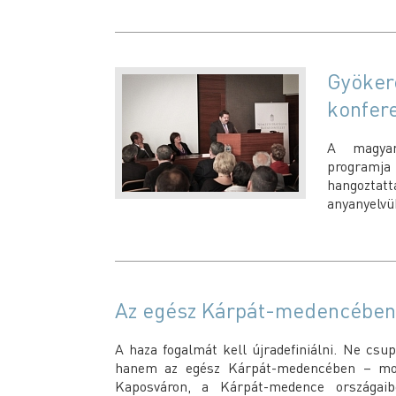
Gyökere
konfere
A magyar
programja 
hangoztat
anyanyelvü
Az egész Kárpát-medencében 
A haza fogalmát kell újradefiniálni. Ne cs
hanem az egész Kárpát-medencében – mond
Kaposváron, a Kárpát-medence országaibó