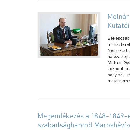
Molnár
Kutató
Békéscsab
miniszte
Nemzetstr
hálózatfej
Molnár Gyö
központ ig
hogy az a m
most nemze
Megemlékezés a 1848-1849-e
szabadságharcról Maroshévíz