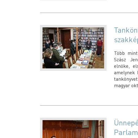
Tankön
szakké
Több mint
Szász Jen
elnöke, e
amelynek k
tankönyvet 
magyar okt
Ünnepé
Parlam