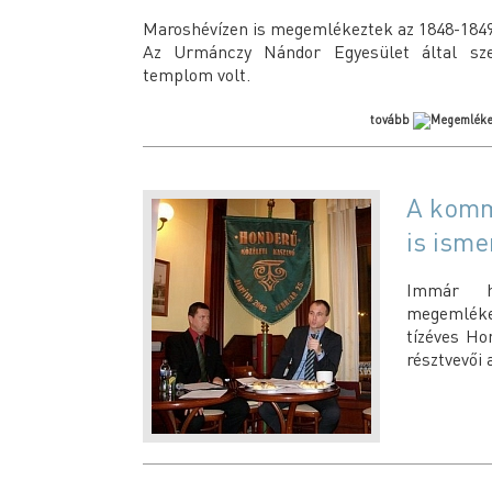
Maroshévízen is megemlékeztek az 1848-1849
Az Urmánczy Nándor Egyesület által sze
templom volt.
tovább
A komm
is isme
Immár h
megemléke
tízéves Ho
résztvevői 