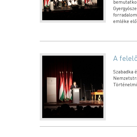
bemutatkoz
Gyergyós
forradalo
emléke előt
A felel
Szabadka é
Nemzetstra
Történelmi