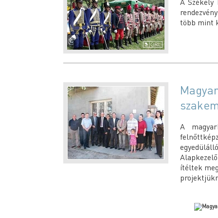
A Székely 
rendezvény
több mint k
Magyark
szakem
A magyark
felnőttké
egyedüláll
Alapkezelő
ítéltek me
projektjük