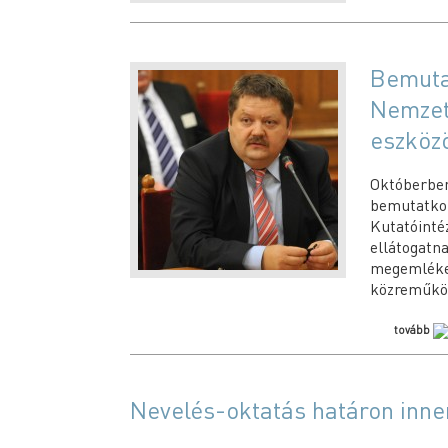
Bemuta
Nemzete
eszköz
Októberben
bemutatk
Kutatóinté
ellátogatn
megemléke
közreműköd
tovább
Nevelés-oktatás határon innen