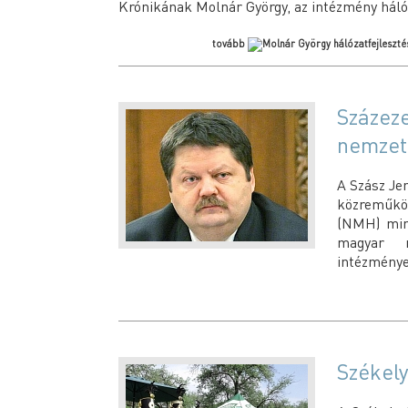
Krónikának Molnár György, az intézmény hálóza
tovább
Százeze
nemzet
A Szász Je
közreműkö
(NMH) mint
magyar n
intézmény
Székely