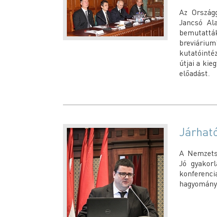
Az Ország
Jancsó Al
bemutattá
breviárium”
kutatóinté
útjai a kie
előadást.
Járható
A Nemzetst
Jó gyakor
konferenci
hagyományo