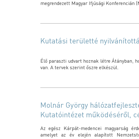
megrendezett Magyar Ifjúsági Konferencián (
Kutatási területté nyilvánított
Élő paraszti udvart hoznak létre Átányban, 
van. A tervek szerint őszre elkészül.
Molnár György hálózatfejleszt
Kutatóintézet működéséről, cé
Az egész Kárpát-medencei magyarság érdek
amelyet az év elején alapított Nemzetstr