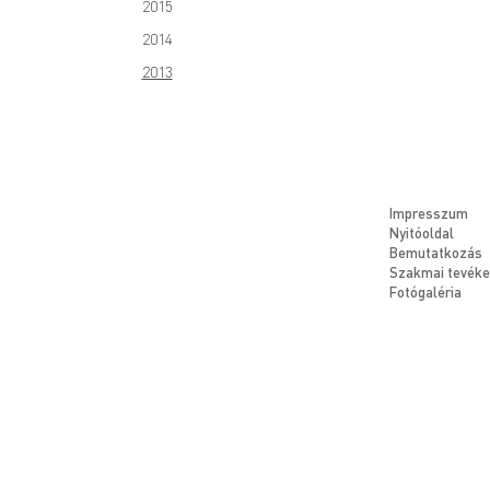
2015
2014
2013
Impresszum
Nyitóoldal
Bemutatkozás
Szakmai tevék
Fotógaléria