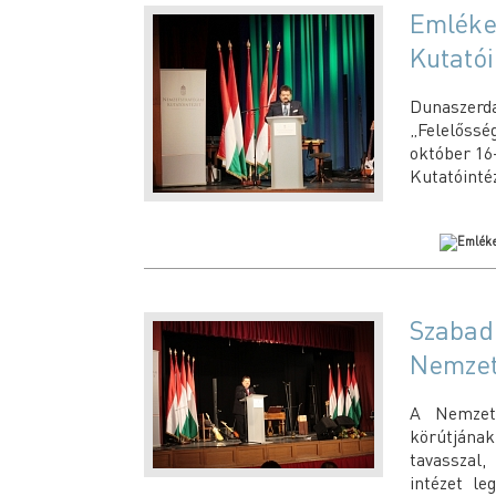
Emléke
Kutatói
Dunaszerd
„Felelőssé
október 16
Kutatóinté
Szabadk
Nemzets
A Nemzets
körútjának
tavasszal
intézet le