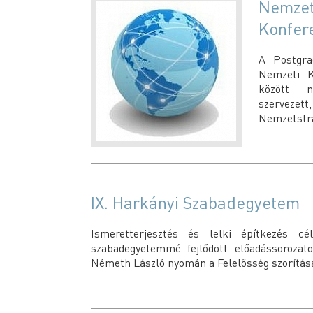
Nemzetk
Konfer
A Postgra
Nemzeti K
között ne
szervezet
Nemzetstra
IX. Harkányi Szabadegyetem
Ismeretterjesztés és lelki építkezés c
szabadegyetemmé fejlődött előadássorozato
Németh László nyomán a Felelősség szorítá