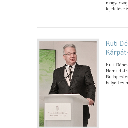
magyarság 
kijelölése i
Kuti Dé
Kárpát
Kuti Dénes
Nemzetstr
Budapesten
helyettes 