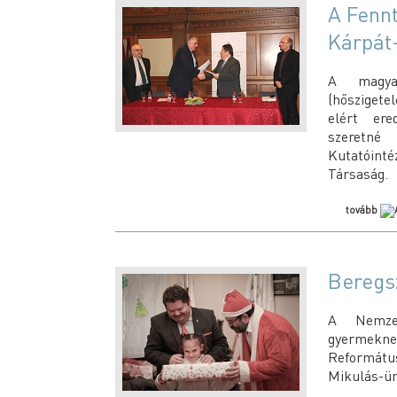
A Fenn
Kárpát
A magyar
(hőszigete
elért er
szeretné 
Kutatóint
Társaság.
tovább
Beregs
A Nemzet
gyermekne
Református
Mikulás-ü