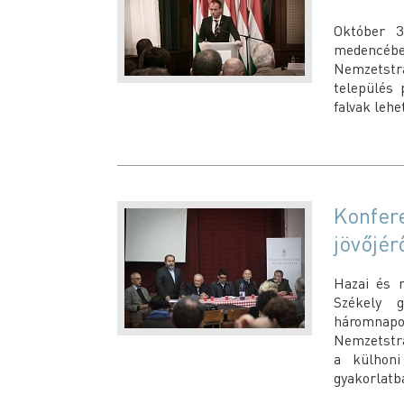
Október 3
medencébe
Nemzetstr
település 
falvak lehe
Konfer
jövőjér
Hazai és m
Székely 
háromnapos
Nemzetstrat
a külhon
gyakorlatba