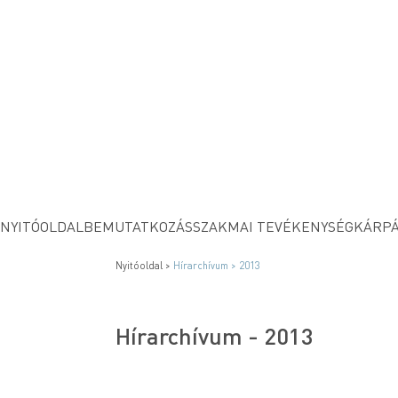
NYITÓOLDAL
BEMUTATKOZÁS
SZAKMAI TEVÉKENYSÉG
KÁRPÁ
Nyitóoldal >
Hírarchívum
> 2013
Hírarchívum - 2013