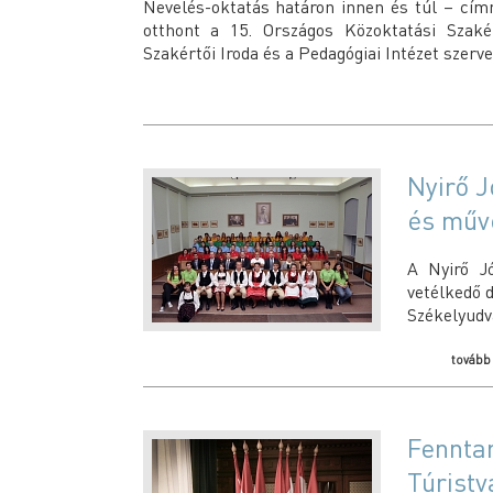
Nevelés-oktatás határon innen és túl – cím
otthont a 15. Országos Közoktatási Szakér
Szakértői Iroda és a Pedagógiai Intézet szerv
Nyirő 
és műv
A Nyirő J
vetélkedő d
Székelyudv
továb
Fenntar
Túristv