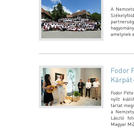
A Nemzetst
Székelyfö
partnerség
hagyományo
amelynek e
Fodor P
Kárpát
Fodor Péter
nyílt kiál
tárlat meg
a Nemzetst
László fo
Magyar Műv