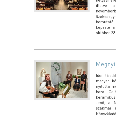
illetve a
novemberb
Székeseg
bemutató 
képezte a
október 23
Megnyíl
Idei tízed
magyar ké
nyitotta m
haza Gal
keramikusm
Jenő, a N
szakmai 
Könyvkiad