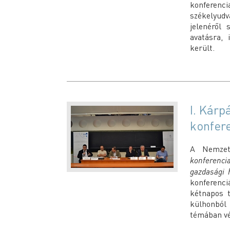
konferenc
székelyud
jelenéről 
avatásra, 
került.
I. Kárp
konfer
A Nemzets
konferenc
gazdasági h
konferenc
kétnapos 
külhonból
témában vé