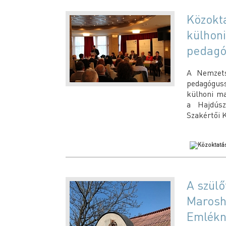
Közokta
külhon
pedagó
A Nemzets
pedagógus
külhoni ma
a Hajdúsz
Szakértői 
A szülő
Marosh
Emlékn