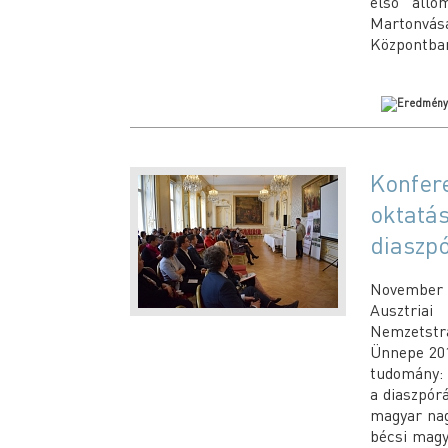
első állo
Martonvá
Központban
Konfer
oktatás
diaszp
November 
Ausztria
Nemzetstr
Ünnepe 201
tudomány: 
a diaszpór
magyar nag
bécsi magy