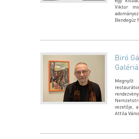
egy kisbac
Viktor mi
adományoz
Bendegúz f
Biró Gá
Galéri
Megnyílt
restauráto
rendezvén
Nemzetstr
vezetője, 
Attila Váro