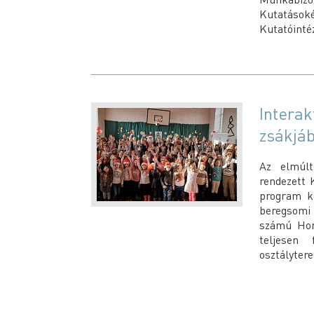
Kutatáso
Kutatóinté
Interak
zsákjá
Az elmúlt
rendezett 
program k
beregsomi 
számú Hor
teljesen 
osztálytere