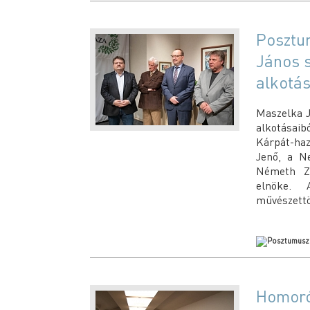
Posztum
János s
alkotás
Maszelka J
alkotásaib
Kárpát-ha
Jenő, a Ne
Németh Zs
elnöke.
művészettö
Homoró