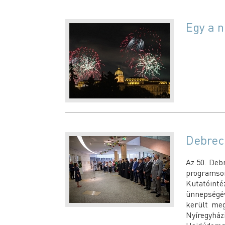
Egy a 
Debrec
Az 50. Debr
programso
Kutatóint
ünnepségév
került meg
Nyíregyház