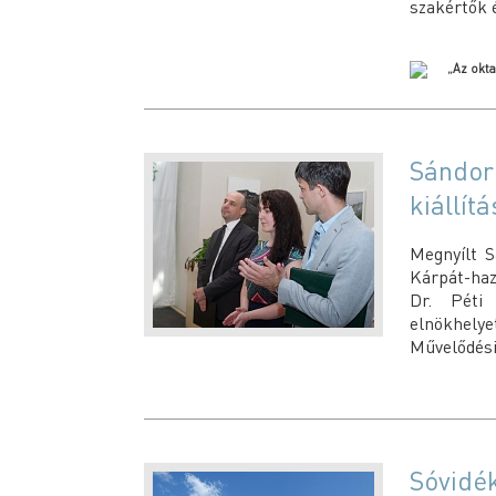
szakértők é
Sándor
kiállítá
Megnyílt S
Kárpát-haz
Dr. Péti 
elnökhelye
Művelődési
Sóvidék