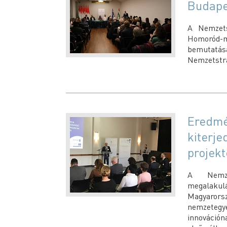
Budape
A Nemzets
Homoród-
bemutatá
Nemzetstra
Eredmé
kiterje
projek
A Nemzet
megalak
Magyarors
nemzetegyes
innováción