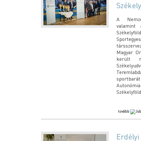
Székel
A Nemzets
valamint
Székelyfö
Sportegyes
társszerve
Magyar Or
került m
Székelyu
Teremlab
sportbará
Autonómi
Székelyföl
tovább
Erdélyi