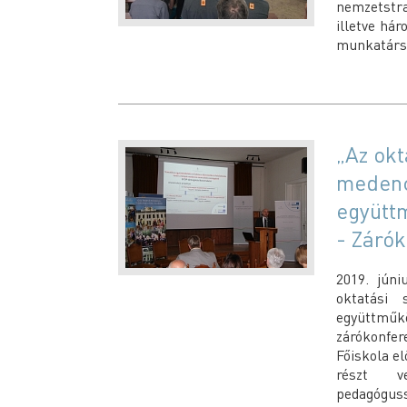
nemzetstra
illetve hár
munkatársa
„Az okt
medenc
együtt
- Zárók
2019. jún
oktatási 
együttmű
zárókonfer
Főiskola e
részt v
pedagógussz