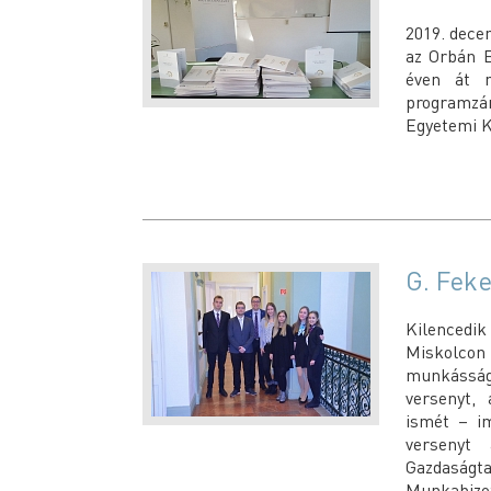
2019. dece
az Orbán B
éven át me
programzár
Egyetemi K
G. Fek
Kilencedi
Miskolco
munkássá
versenyt,
ismét – i
versenyt
Gazdaságta
Munkabizo