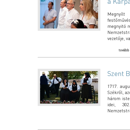
a Kárp
Megnyílt
festőművés
megnyitó r
Nemzetstr
vezetője, v
tovább
Szent B
1717. augu
Székről, az
három iste
idei, 30
Nemzetstra