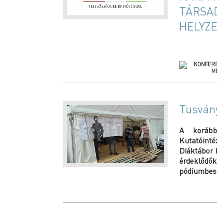
TÁRSA
HELYZ
Tusván
A korább
Kutatóinté
Diáktábor k
érdeklőd
pódiumbes