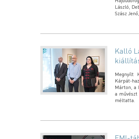
Hajdúdoro
László, De
Szász Jenő
Kalló L
kiállítá
Megnyílt K
Kárpát-haz
Márton, a 
a művészt 
méltatta.
EMI-tá