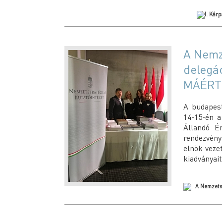
A Nemze
delegác
MÁÉRT 
A budapest
14-15-én a
Állandó Ér
rendezvény
elnök veze
kiadványait