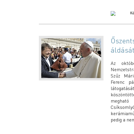
Őszent
áldásá
Az októb
Nemzetstra
Szűz Mári
Ferenc pá
látogatás
köszöntött
megható 
Csíksomlyó
kerámiaműv
pedig a nem