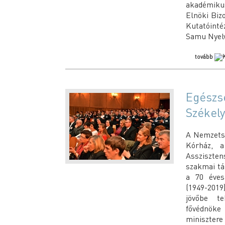
akadémik
Elnöki Biz
Kutatóinté
Samu Nyelv
tovább
Egészsé
Székel
A Nemzetst
Kórház, 
Assziszten
szakmai tá
a 70 éves
(1949-201
jövőbe te
fővédnöke 
minisztere