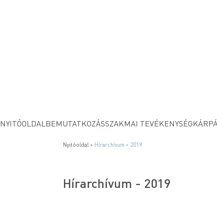
NYITÓOLDAL
BEMUTATKOZÁS
SZAKMAI TEVÉKENYSÉG
KÁRPÁ
Nyitóoldal >
Hírarchívum
> 2019
Hírarchívum - 2019