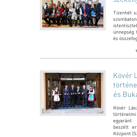
Tizenhét s
szombaton
istentiszte
ünnepség f
és összefo
Kövér L
történe
és Buk
Kövér Lász
történelm
egyaránt.
beszélt e
Központ (S