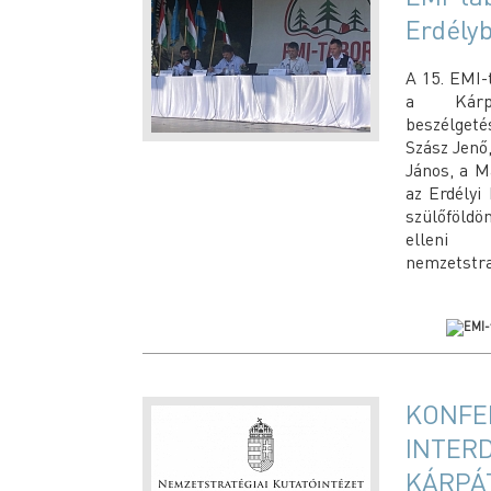
Erdély
A 15. EMI-
a Kárpá
beszélgeté
Szász Jenő
János, a M
az Erdélyi
szülőföld
elleni 
nemzetstra
KONFE
INTERD
KÁRPÁ