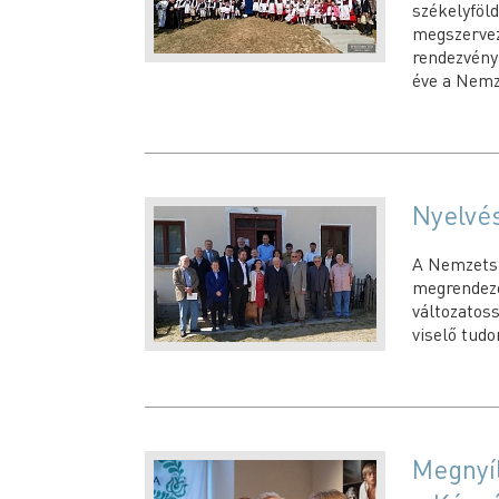
székelyföl
megszerv
rendezvén
éve a Nemz
Nyelvé
A Nemzetst
megrendez
változatos
viselő tud
Megnyíl