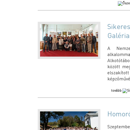
Sikeres
Galéria
A Nemzet
alkalomm
Alkotótábo
között meg
elszakít
képzőművés
tovább
Homoró
Szeptember