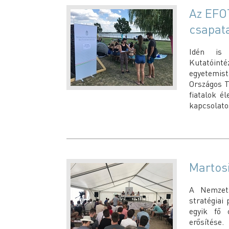
Az EFOT
csapat
Idén is 
Kutatóin
egyetemist
Országos Tu
fiatalok é
kapcsolato
Martos
A Nemzets
stratégiai
egyik fő c
erősítés