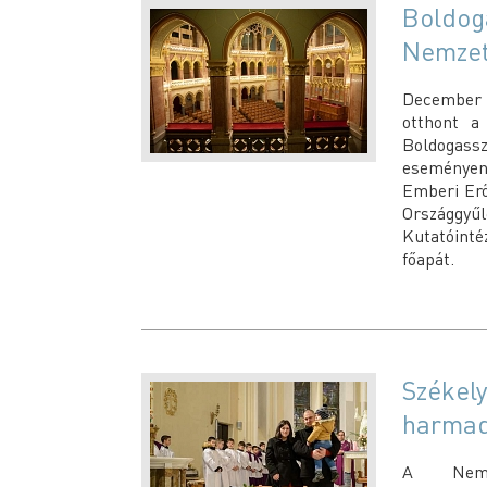
Boldog
Nemzet
December 
otthont a
Boldogassz
eseményen 
Emberi Erőf
Országgyű
Kutatóinté
főapát.
Székely
harmad
A Nemzet