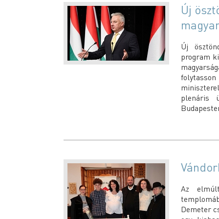
Új öszt
magyar
Új ösztön
program ki
magyarságá
folytasso
minisztere
plenáris ü
Budapeste
Vándor
Az elmúlt
templomába
Demeter cs