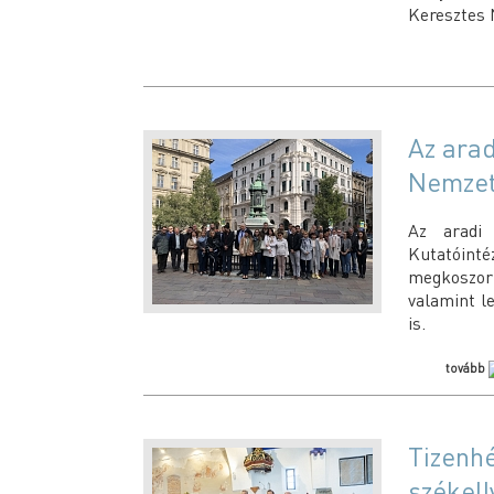
Keresztes 
Az arad
Nemzets
Az aradi 
Kutatóint
megkoszo
valamint l
is.
tovább
Tizenhé
székel