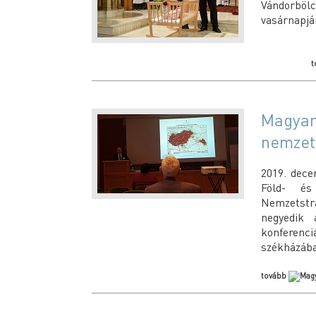
Vándorbö
vasárnapján
t
Magyar
nemzet
2019. dece
Föld- és
Nemzetstr
negyedik 
konferenc
székházába
tovább