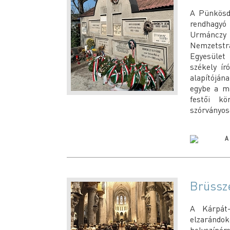
A Pünkösd 
rendhagyó
Urmáncz
Nemzetstra
Egyesület
székely ír
alapítóján
egybe a ma
festői kö
szórványos
Brüssze
A Kárpát
elzarándo
helyszínér