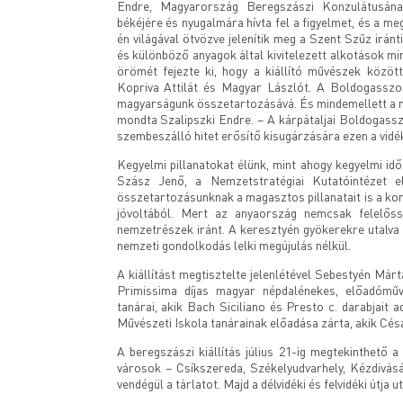
Endre, Magyarország Beregszászi Konzulátusának
békéjére és nyugalmára hívta fel a figyelmet, és a m
én világával ötvözve jelenítik meg a Szent Szűz iránt
és különböző anyagok által kivitelezett alkotások mind
örömét fejezte ki, hogy a kiállító művészek között
Kopriva Attilát és Magyar Lászlót. A Boldogasszo
magyarságunk összetartozásává. És mindemellett a m
mondta Szalipszki Endre. – A kárpátaljai Boldogass
szembeszálló hitet erősítő kisugárzására ezen a vidé
Kegyelmi pillanatokat élünk, mint ahogy kegyelmi id
Szász Jenő, a Nemzetstratégiai Kutatóintézet e
összetartozásunknak a magasztos pillanatait is a kor
jóvoltából. Mert az anyaország nemcsak felelőssé
nemzetrészek iránt. A keresztyén gyökerekre utalva a k
nemzeti gondolkodás lelki megújulás nélkül.
A kiállítást megtisztelte jelenlétével Sebestyén Már
Primissima díjas magyar népdalénekes, előadómű
tanárai, akik Bach Siciliano és Presto c. darabjait 
Művészeti Iskola tanárainak előadása zárta, akik Cés
A beregszászi kiállítás július 21-ig megtekinthető 
városok – Csíkszereda, Székelyudvarhely, Kézdivásá
vendégül a tárlatot. Majd a délvidéki és felvidéki útja 