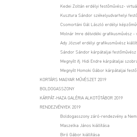
Kedei Zoltán erdélyi festőművész- virtuá
Kusztura Sándor székelyudvarhelyi festő
Csomortáni Gál László erdélyi képzőműv
Molnár Imre délvidéki grafikusművész - v
Ady József erdélyi grafikusművész kiállí
Sándor Sándor kárpátaljai festőművész -
Megnyílt ifj. Hidi Endre kárpátaljai szo
Megnyílt Homoki Gábor kárpátaljai festő
KORTÁRS MAGYAR MŰVÉSZET 2019
BOLDOGASSZONY
KÁRPÁT-HAZA GALÉRIA ALKOTÓTÁBOR 2019
RENDEZVÉNYEK 2019
Boldogasszony záró-rendezvény a Nem
Maszelka János kiállítása
Biró Gábor kiállítása