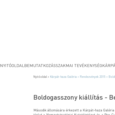
NYITÓOLDAL
BEMUTATKOZÁS
SZAKMAI TEVÉKENYSÉG
KÁRPÁ
Nyitóoldal >
Kárpát-haza Galéria >
Rendezvények 2015 >
Bold
Boldogasszony kiállítás - 
Második állomására érkezett a Kárpát-haza Galéria á
tárlat a Nemzetstratégiai Kutatóintézet és a Pro Cu