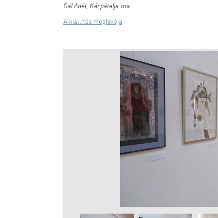
Gál Adél, Kárpátalja.ma
A kiállítás meghívója