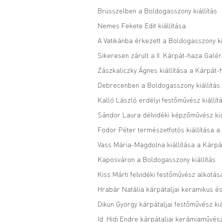
Brüsszelben a Boldogasszony kiállítás
Nemes Fekete Edit kiállítása
A Vatikánba érkezett a Boldogasszony ki
Sikeresen zárult a II. Kárpát-haza Galé
Zászkaliczky Ágnes kiállítása a Kárpát
Debrecenben a Boldogasszony kiállítás
Kalló László erdélyi festőművész kiállít
Sándor Laura délvidéki képzőművész kiá
Fodor Péter természetfotós kiállítása 
Vass Mária-Magdolna kiállítása a Kárpá
Kaposváron a Boldogasszony kiállítás
Kiss Márti felvidéki festőművész alkotá
Hrabár Natália kárpátaljai keramikus és
Dikun György kárpátaljai festőművész kiá
Id. Hidi Endre kárpátaljai kerámiaművész