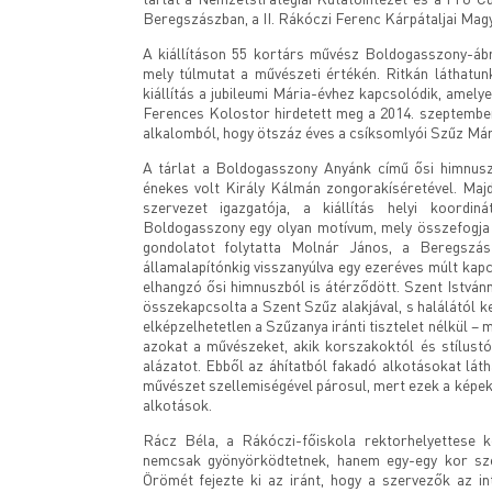
Beregszászban, a II. Rákóczi Ferenc Kárpátaljai Magy
A kiállításon 55 kortárs művész Boldogasszony-ábr
mely túlmutat a művészeti értékén. Ritkán láthatunk
kiállítás a jubileumi Mária-évhez kapcsolódik, amely
Ferences Kolostor hirdetett meg a 2014. szeptember
alkalomból, hogy ötszáz éves a csíksomlyói Szűz Már
A tárlat a Boldogasszony Anyánk című ősi himnusz
énekes volt Király Kálmán zongorakíséretével. Majd
szervezet igazgatója, a kiállítás helyi koordi
Boldogasszony egy olyan motívum, mely összefogja 
gondolatot folytatta Molnár János, a Beregszá
államalapítónkig visszanyúlva egy ezeréves múlt kapcs
elhangzó ősi himnuszból is átérződött. Szent Istvá
összekapcsolta a Szent Szűz alakjával, s halálától
elképzelhetetlen a Szűzanya iránti tisztelet nélkül –
azokat a művészeket, akik korszakoktól és stílustól
alázatot. Ebből az áhítatból fakadó alkotásokat láth
művészet szellemiségével párosul, mert ezek a képe
alkotások.
Rácz Béla, a Rákóczi-főiskola rektorhelyettese 
nemcsak gyönyörködtetnek, hanem egy-egy kor szel
Örömét fejezte ki az iránt, hogy a szervezők az int