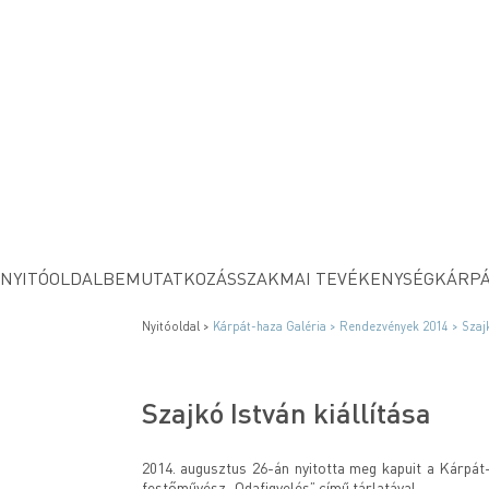
NYITÓOLDAL
BEMUTATKOZÁS
SZAKMAI TEVÉKENYSÉG
KÁRPÁ
Nyitóoldal >
Kárpát-haza Galéria >
Rendezvények 2014 >
Szajk
Szajkó István kiállítása
2014. augusztus 26-án nyitotta meg kapuit a Kárpát-h
festőművész „Odafigyelés” című tárlatával.