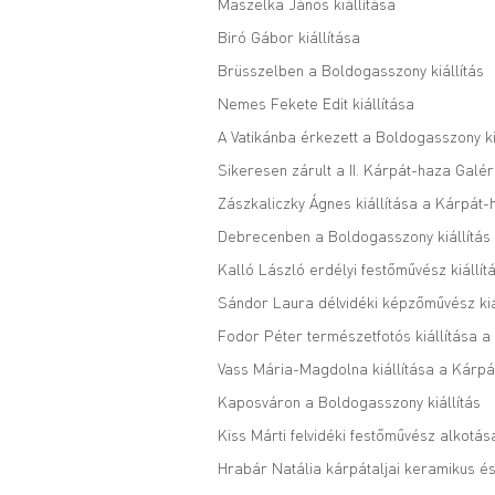
Maszelka János kiállítása
Biró Gábor kiállítása
Brüsszelben a Boldogasszony kiállítás
Nemes Fekete Edit kiállítása
A Vatikánba érkezett a Boldogasszony ki
Sikeresen zárult a II. Kárpát-haza Galé
Zászkaliczky Ágnes kiállítása a Kárpát
Debrecenben a Boldogasszony kiállítás
Kalló László erdélyi festőművész kiállít
Sándor Laura délvidéki képzőművész kiá
Fodor Péter természetfotós kiállítása 
Vass Mária-Magdolna kiállítása a Kárpá
Kaposváron a Boldogasszony kiállítás
Kiss Márti felvidéki festőművész alkotá
Hrabár Natália kárpátaljai keramikus és