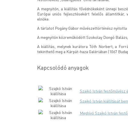
A megnyitón, a kiállítás fővédnökeként ünnepi besz
Európai uniós fejlesztésekért felelős államtitkár,
elnöke.
A tárlatot Pogány Gábor művészettörténész nyitotta
A megnyitón közreműködött Szokolay Dongó Balázs,
A kiállítás, melynek kurátora Tóth Norbert, a Forr
tekinthető meg a Kárpát-haza Galériában (1067 Budapes
Kapcsolódó anyagok
Szajkó István festőművész é
Szajkó István kiállítását be
Meghívó Szajkó István festő