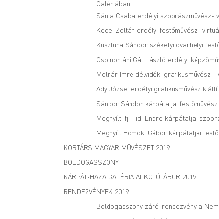
Galériában
Sánta Csaba erdélyi szobrászművész- vi
Kedei Zoltán erdélyi festőművész- virtuá
Kusztura Sándor székelyudvarhelyi festő
Csomortáni Gál László erdélyi képzőműv
Molnár Imre délvidéki grafikusművész - v
Ady József erdélyi grafikusművész kiállí
Sándor Sándor kárpátaljai festőművész -
Megnyílt ifj. Hidi Endre kárpátaljai szo
Megnyílt Homoki Gábor kárpátaljai festő
KORTÁRS MAGYAR MŰVÉSZET 2019
BOLDOGASSZONY
KÁRPÁT-HAZA GALÉRIA ALKOTÓTÁBOR 2019
RENDEZVÉNYEK 2019
Boldogasszony záró-rendezvény a Nem