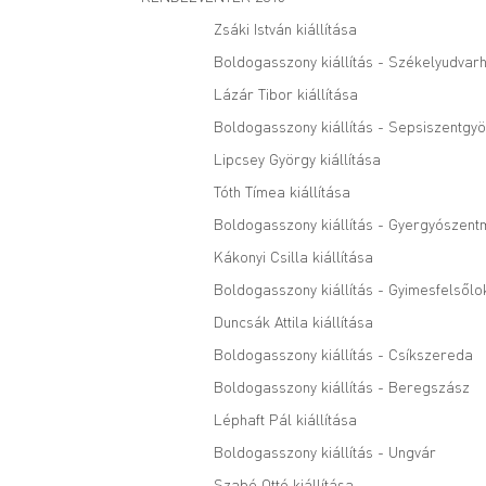
Zsáki István kiállítása
Boldogasszony kiállítás - Székelyudvarh
Lázár Tibor kiállítása
Boldogasszony kiállítás - Sepsiszentgy
Lipcsey György kiállítása
Tóth Tímea kiállítása
Boldogasszony kiállítás - Gyergyószent
Kákonyi Csilla kiállítása
Boldogasszony kiállítás - Gyimesfelsőlo
Duncsák Attila kiállítása
Boldogasszony kiállítás - Csíkszereda
Boldogasszony kiállítás - Beregszász
Léphaft Pál kiállítása
Boldogasszony kiállítás - Ungvár
Szabó Ottó kiállítása