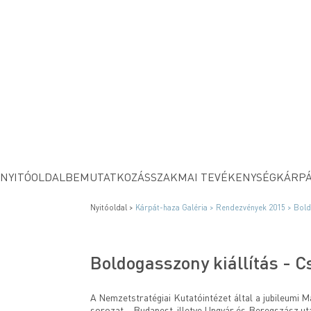
NYITÓOLDAL
BEMUTATKOZÁS
SZAKMAI TEVÉKENYSÉG
KÁRPÁ
Nyitóoldal >
Kárpát-haza Galéria >
Rendezvények 2015 >
Bold
Boldogasszony kiállítás - C
A Nemzetstratégiai Kutatóintézet által a jubileumi M
sorozat – Budapest, illetve Ungvár és Beregszász ut