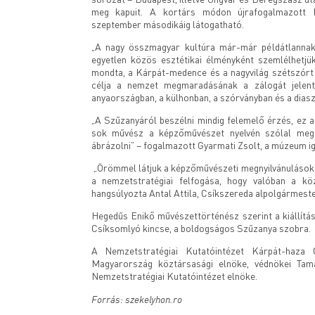
meg kapuit. A kortárs módon újrafogalmazott M
szeptember másodikáig látogatható.
„A nagy összmagyar kultúra már-már példátlannak 
egyetlen közös esztétikai élményként szemlélhetj
mondta, a Kárpát-medence és a nagyvilág szétszórt m
célja a nemzet megmaradásának a zálogát jelent
anyaországban, a külhonban, a szórványban és a dias
„A Szűzanyáról beszélni mindig felemelő érzés, ez a ki
sok művész a képzőművészet nyelvén szólal meg,
ábrázolni” – fogalmazott Gyarmati Zsolt, a múzeum ig
„Örömmel látjuk a képzőművészeti megnyilvánulásoka
a nemzetstratégiai felfogása, hogy valóban a köz
hangsúlyozta Antal Attila, Csíkszereda alpolgármeste
Hegedűs Enikő művészettörténész szerint a kiállítás
Csíksomlyó kincse, a boldogságos Szűzanya szobra.
A Nemzetstratégiai Kutatóintézet Kárpát-haza G
Magyarország köztársasági elnöke, védnökei Ta
Nemzetstratégiai Kutatóintézet elnöke.
Forrás: szekelyhon.ro