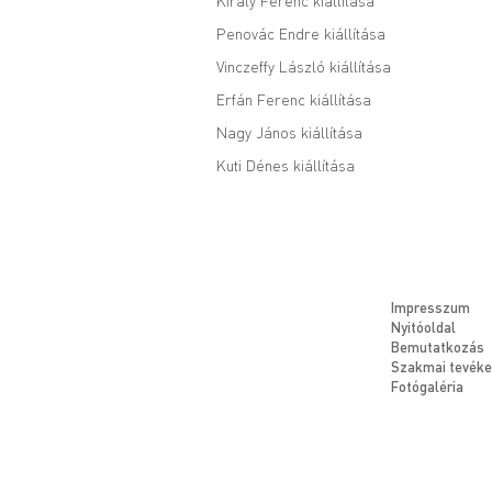
Király Ferenc kiállítása
Penovác Endre kiállítása
Vinczeffy László kiállítása
Erfán Ferenc kiállítása
Nagy János kiállítása
Kuti Dénes kiállítása
Impresszum
Nyitóoldal
Bemutatkozás
Szakmai tevék
Fotógaléria