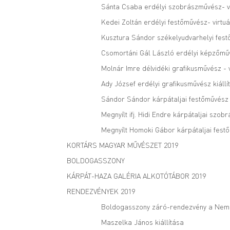
Sánta Csaba erdélyi szobrászművész- vi
Kedei Zoltán erdélyi festőművész- virtuá
Kusztura Sándor székelyudvarhelyi festő
Csomortáni Gál László erdélyi képzőműv
Molnár Imre délvidéki grafikusművész - v
Ady József erdélyi grafikusművész kiállí
Sándor Sándor kárpátaljai festőművész -
Megnyílt ifj. Hidi Endre kárpátaljai szo
Megnyílt Homoki Gábor kárpátaljai festő
KORTÁRS MAGYAR MŰVÉSZET 2019
BOLDOGASSZONY
KÁRPÁT-HAZA GALÉRIA ALKOTÓTÁBOR 2019
RENDEZVÉNYEK 2019
Boldogasszony záró-rendezvény a Nem
Maszelka János kiállítása