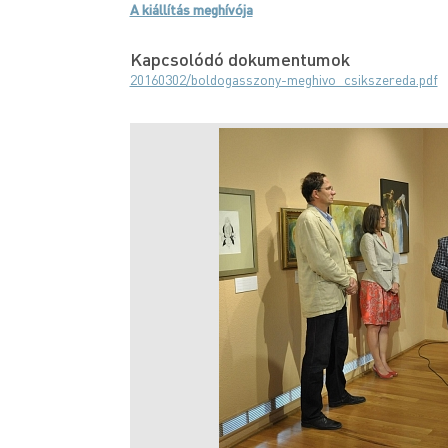
A kiállítás meghívója
Kapcsolódó dokumentumok
20160302/boldogasszony-meghivo_csikszereda.pdf