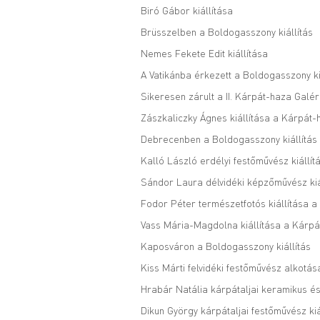
Biró Gábor kiállítása
Brüsszelben a Boldogasszony kiállítás
Nemes Fekete Edit kiállítása
A Vatikánba érkezett a Boldogasszony ki
Sikeresen zárult a II. Kárpát-haza Galé
Zászkaliczky Ágnes kiállítása a Kárpát
Debrecenben a Boldogasszony kiállítás
Kalló László erdélyi festőművész kiállít
Sándor Laura délvidéki képzőművész kiá
Fodor Péter természetfotós kiállítása 
Vass Mária-Magdolna kiállítása a Kárpá
Kaposváron a Boldogasszony kiállítás
Kiss Márti felvidéki festőművész alkotá
Hrabár Natália kárpátaljai keramikus és
Dikun György kárpátaljai festőművész kiá