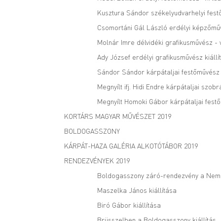
Kusztura Sándor székelyudvarhelyi festő
Csomortáni Gál László erdélyi képzőműv
Molnár Imre délvidéki grafikusművész - v
Ady József erdélyi grafikusművész kiállí
Sándor Sándor kárpátaljai festőművész -
Megnyílt ifj. Hidi Endre kárpátaljai szo
Megnyílt Homoki Gábor kárpátaljai festő
KORTÁRS MAGYAR MŰVÉSZET 2019
BOLDOGASSZONY
KÁRPÁT-HAZA GALÉRIA ALKOTÓTÁBOR 2019
RENDEZVÉNYEK 2019
Boldogasszony záró-rendezvény a Nem
Maszelka János kiállítása
Biró Gábor kiállítása
Brüsszelben a Boldogasszony kiállítás