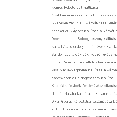
Nemes Fekete Edit kiállítása
A Vatikánba érkezett a Boldogasszony ki
Sikeresen zárult a II. Kárpát-haza Galé
Zászkaliczky Ágnes kiállítása a Kárpát
Debrecenben a Boldogasszony kiállítás
Kalló László erdélyi festőművész kiállít
Sándor Laura délvidéki képzőművész kiá
Fodor Péter természetfotós kiállítása 
Vass Mária-Magdolna kiállítása a Kárpá
Kaposváron a Boldogasszony kiállítás
Kiss Márti felvidéki festőművész alkotá
Hrabár Natália kárpátaljai keramikus és
Dikun György kárpátaljai festőművész kiá
Id. Hidi Endre kárpátaljai kerámiaművész
Boldogasszony kiállítás - Veszprém