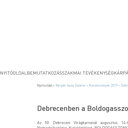
NYITÓOLDAL
BEMUTATKOZÁS
SZAKMAI TEVÉKENYSÉG
KÁRPÁ
Nyitóoldal >
Kárpát-haza Galéria >
Rendezvények 2019 >
Debr
Debrecenben a Boldogasszon
Az 50. Debreceni Virágkarnevál augusztus 14-
Nemzetstratégiai Kutatóintézet BOLDOGASSZONY ki