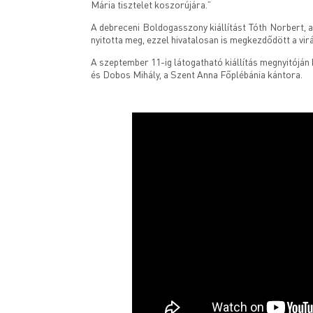
Mária tisztelet koszorújára.”
A debreceni Boldogasszony kiállítást Tóth Norbert, a 
nyitotta meg, ezzel hivatalosan is megkezdődött a vi
A szeptember 11-ig látogatható kiállítás megnyitóján
és Dobos Mihály, a Szent Anna Főplébánia kántora.