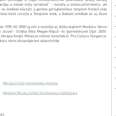
arálja a művek mély tartalmát" - mondta a művészettörténész, aki
0-es években készült, a gerényi görögkatolikus templom freskói után
művei közé sorolta a Templomi ének, a Balkáni emlékek és az Álom
án 1995-től 2000-ig volt a vezetője az általa alapított Munkács Városi
 József - Erdélyi Béla Megyei Képző- és Iparművészeti Díjat. 2000-
Ukrajna Kiváló Művésze címmel tüntették ki. Pro Cultura Hungarica-
kács város díszpolgárává választották.
Micska Zoltán festőművész életútja
Meghívó Micska Zoltán festőművész kiállítására
eót: