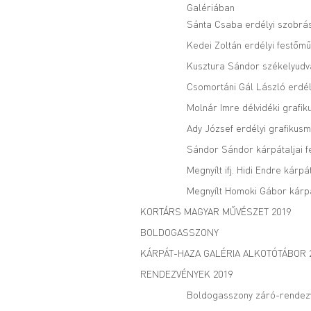
Galériában
Sánta Csaba erdélyi szobrás
Kedei Zoltán erdélyi festőmű
Kusztura Sándor székelyudvar
Csomortáni Gál László erdél
Molnár Imre délvidéki grafik
Ady József erdélyi grafikusm
Sándor Sándor kárpátaljai fe
Megnyílt ifj. Hidi Endre kár
Megnyílt Homoki Gábor kárpát
KORTÁRS MAGYAR MŰVÉSZET 2019
BOLDOGASSZONY
KÁRPÁT-HAZA GALÉRIA ALKOTÓTÁBOR 
RENDEZVÉNYEK 2019
Boldogasszony záró-rendez