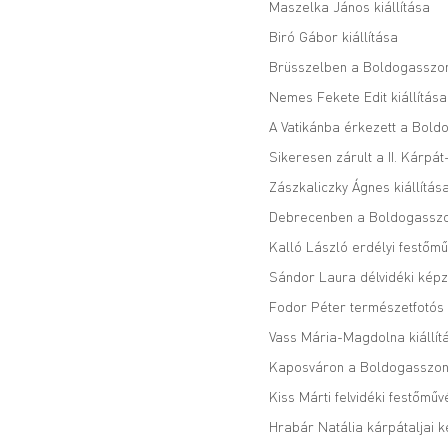
Maszelka János kiállítása
Biró Gábor kiállítása
Brüsszelben a Boldogasszony
Nemes Fekete Edit kiállítása
A Vatikánba érkezett a Boldo
Sikeresen zárult a II. Kárpá
Zászkaliczky Ágnes kiállítá
Debrecenben a Boldogasszon
Kalló László erdélyi festőmű
Sándor Laura délvidéki képz
Fodor Péter természetfotós 
Vass Mária-Magdolna kiállít
Kaposváron a Boldogasszony 
Kiss Márti felvidéki festőmű
Hrabár Natália kárpátaljai k