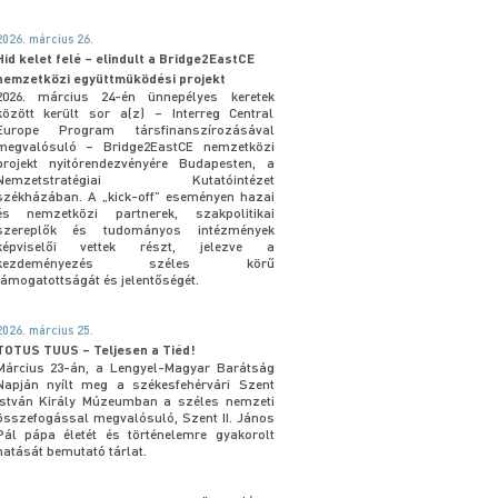
2026. március 26.
Híd kelet felé – elindult a Bridge2EastCE
nemzetközi együttműködési projekt
2026. március 24-én ünnepélyes keretek
között került sor a(z) – Interreg Central
Europe Program társfinanszírozásával
megvalósuló – Bridge2EastCE nemzetközi
projekt nyitórendezvényére Budapesten, a
Nemzetstratégiai Kutatóintézet
székházában. A „kick-off” eseményen hazai
és nemzetközi partnerek, szakpolitikai
szereplők és tudományos intézmények
képviselői vettek részt, jelezve a
kezdeményezés széles körű
támogatottságát és jelentőségét.
2026. március 25.
TOTUS TUUS – Teljesen a Tiéd!
Március 23-án, a Lengyel-Magyar Barátság
Napján nyílt meg a székesfehérvári Szent
István Király Múzeumban a széles nemzeti
összefogással megvalósuló, Szent II. János
Pál pápa életét és történelemre gyakorolt
hatását bemutató tárlat.