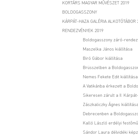
KORTÁRS MAGYAR MŰVÉSZET 2019
BOLDOGASSZONY
KÁRPÁT-HAZA GALÉRIA ALKOTÓTÁBOR 
RENDEZVÉNYEK 2019
Boldogasszony záró-rendez
Maszelka János kiállítása
Biró Gábor kiállítása
Brüsszelben a Boldogasszony
Nemes Fekete Edit kiállítása
A Vatikánba érkezett a Boldo
Sikeresen zárult a II. Kárpá
Zászkaliczky Ágnes kiállítá
Debrecenben a Boldogasszon
Kalló László erdélyi festőmű
Sándor Laura délvidéki képz