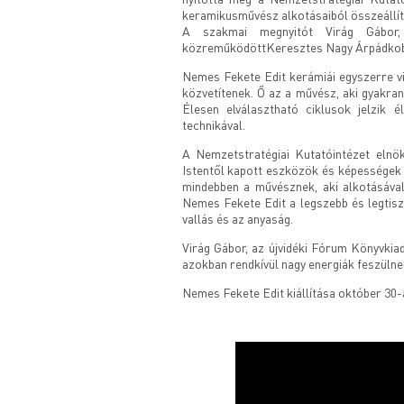
keramikusművész alkotásaiból összeállít
A szakmai megnyitót Virág Gábor, 
közreműködöttKeresztes Nagy Árpádko
Nemes Fekete Edit kerámiái egyszerre vis
közvetítenek. Ő az a művész, aki gyakra
Élesen elválasztható ciklusok jelzik é
technikával.
A Nemzetstratégiai Kutatóintézet elnö
Istentől kapott eszközök és képességek
mindebben a művésznek, aki alkotásáva
Nemes Fekete Edit a legszebb és legtiszt
vallás és az anyaság.
Virág Gábor, az újvidéki Fórum Könyvkia
azokban rendkívül nagy energiák feszülnek
Nemes Fekete Edit kiállítása október 30-á