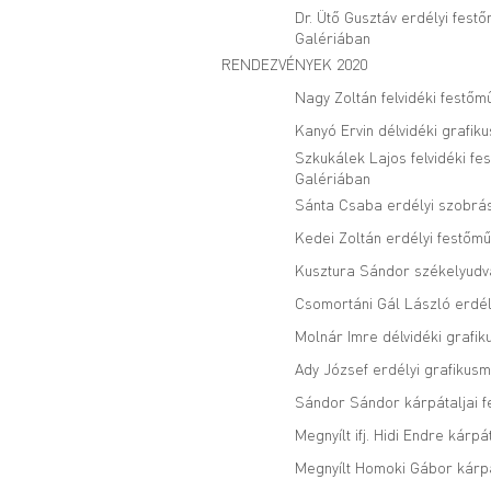
Dr. Ütő Gusztáv erdélyi festő
Galériában
RENDEZVÉNYEK 2020
Nagy Zoltán felvidéki festőm
Kanyó Ervin délvidéki grafik
Szkukálek Lajos felvidéki fe
Galériában
Sánta Csaba erdélyi szobrás
Kedei Zoltán erdélyi festőmű
Kusztura Sándor székelyudvar
Csomortáni Gál László erdél
Molnár Imre délvidéki grafik
Ady József erdélyi grafikusm
Sándor Sándor kárpátaljai fe
Megnyílt ifj. Hidi Endre kár
Megnyílt Homoki Gábor kárpát