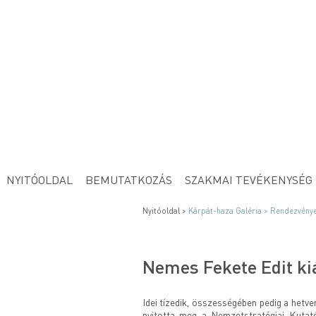
NYITÓOLDAL
BEMUTATKOZÁS
SZAKMAI TEVÉKENYSÉG
Nyitóoldal >
Kárpát-haza Galéria >
Rendezvénye
Nemes Fekete Edit kiá
Idei tízedik, összességében pedig a het
nyitotta meg a Nemzetstratégiai Kutat