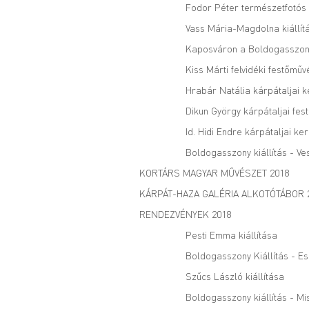
Fodor Péter természetfotós 
Vass Mária-Magdolna kiállít
Kaposváron a Boldogasszony 
Kiss Márti felvidéki festőmű
Hrabár Natália kárpátaljai k
Dikun György kárpátaljai fes
Id. Hidi Endre kárpátaljai ke
Boldogasszony kiállítás - V
KORTÁRS MAGYAR MŰVÉSZET 2018
KÁRPÁT-HAZA GALÉRIA ALKOTÓTÁBOR 
RENDEZVÉNYEK 2018
Pesti Emma kiállítása
Boldogasszony Kiállítás - E
Szűcs László kiállítása
Boldogasszony kiállítás - Mi