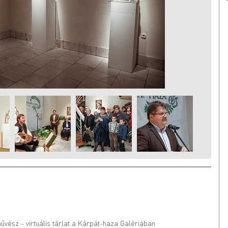
űvész - virtuális tárlat a Kárpát-haza Galériában