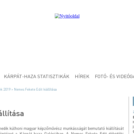
KÁRPÁT-HAZA STATISZTIKÁK
HÍREK
FOTÓ- ÉS VIDEÓG
k 2019 >
Nemes Fekete Edit kiállítása
llítása
venedik külhoni magyar képzőművész munkásságát bemutató kiállítását
óintézet a Kárpát-haza Galériában. A Nemes Fekete Edit délvidéki