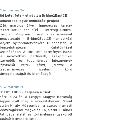
2026. március 26.
Híd kelet felé – elindult a Bridge2EastCE
nemzetközi együttműködési projekt
2026. március 24-én ünnepélyes keretek
között került sor a(z) – Interreg Central
Europe Program társfinanszírozásával
megvalósuló – Bridge2EastCE nemzetközi
projekt nyitórendezvényére Budapesten, a
Nemzetstratégiai Kutatóintézet
székházában. A „kick-off” eseményen hazai
és nemzetközi partnerek, szakpolitikai
szereplők és tudományos intézmények
képviselői vettek részt, jelezve a
kezdeményezés széles körű
támogatottságát és jelentőségét.
2026. március 25.
TOTUS TUUS – Teljesen a Tiéd!
Március 23-án, a Lengyel-Magyar Barátság
Napján nyílt meg a székesfehérvári Szent
István Király Múzeumban a széles nemzeti
összefogással megvalósuló, Szent II. János
Pál pápa életét és történelemre gyakorolt
hatását bemutató tárlat.