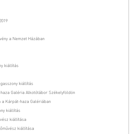
2019
vény a Nemzet Házában
 kiállítás
gasszony kiállítás
t-haza Galéria Alkotótábor Székelyföldön
sa a Kárpát-haza Galériában
y kiállítás
vész kiállítása
őművész kiállítása