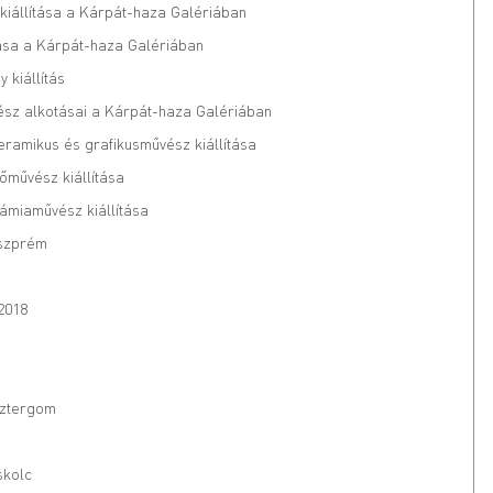
kiállítása a Kárpát-haza Galériában
ása a Kárpát-haza Galériában
kiállítás
vész alkotásai a Kárpát-haza Galériában
eramikus és grafikusművész kiállítása
tőművész kiállítása
rámiaművész kiállítása
eszprém
2018
sztergom
skolc