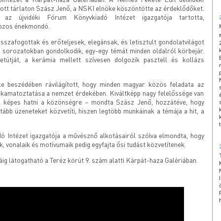
ott tárlaton Szász Jenő, a NSKI elnöke köszöntötte az érdeklődőket.
az újvidéki Fórum Könyvkiadó Intézet igazgatója tartotta,
bzos énekmondó.
szafogottak és erőteljesek, elegánsak, és letisztult gondolatvilágot
n sorozatokban gondolkodik, egy-egy témát minden oldalról körbejár.
letútját, a kerámia mellett szívesen dolgozik pasztell és kollázs
ke beszédében rávilágított, hogy minden magyar közös feladata az
 kamatoztatása a nemzet érdekében. Kiváltképp nagy felelőssége van
l képes hatni a közönségre – mondta Szász Jenő, hozzátéve, hogy
ább üzeneteket közvetíti, hiszen legtöbb munkáinak a témája a hit, a
dó Intézet igazgatója a művésznő alkotásairól szólva elmondta, hogy
, vonalaik és motívumaik pedig egyfajta ősi tudást közvetítenek.
ig látogatható a Teréz körút 9. szám alatti Kárpát-haza Galériában.