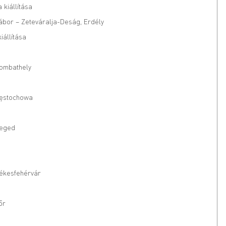
 kiállítása
ábor – Zeteváralja-Deság, Erdély
iállítása
zombathely
zęstochowa
zeged
zékesfehérvár
őr