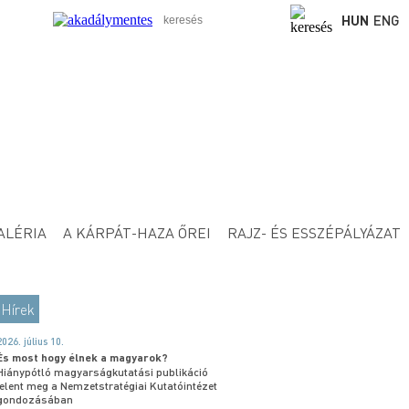
HUN
ENG
ALÉRIA
A KÁRPÁT-HAZA ŐREI
RAJZ- ÉS ESSZÉPÁLYÁZAT
Hírek
2026. július 10.
És most hogy élnek a magyarok?
Hiánypótló magyarságkutatási publikáció
jelent meg a Nemzetstratégiai Kutatóintézet
gondozásában