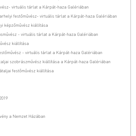
vész- virtuális tárlat a Kárpát-haza Galériában
helyi festőművész- virtuális tárlat a Kárpát-haza Galériában
yi képzőművész kiállítása
usművész - virtuális tárlat a Kárpát-haza Galériában
űvész kiállítása
stőművész - virtuális tárlat a Kárpát-haza Galériában
pátaljai szobrászművész kiállítása a Kárpát-haza Galériában
aljai festőművész kiállítása
2019
vény a Nemzet Házában