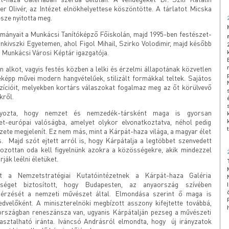
er Olivér, az Intézet elnökhelyettese köszöntötte. A tárlatot Micska
sze nyitotta meg.
lmányait a Munkácsi Tanítóképző Főiskolán, majd 1995-ben festészet-
nkivszki Egyetemen, ahol Figol Mihail, Szirko Volodimir, majd később
a Munkácsi Városi Képtár igazgatója.
alkot, vagyis festés közben a lelki és érzelmi állapotának közvetlen
képp művei modern hangvételűek, stilizált formákkal teltek. Sajátos
zícióit, melyekben kortárs válaszokat fogalmaz meg az őt körülvevő
kről.
úlyozta, hogy nemzet és nemzedék-társként maga is gyorsan
t-európai valóságba, amelyet olykor elvonatkoztatva, néhol pedig
te megjelenít. Ez nem más, mint a Kárpát-haza világa, a magyar élet
s. Majd szót ejtett arról is, hogy Kárpátalja a legtöbbet szenvedett
kozottan oda kell figyelnünk azokra a közösségekre, akik mindezzel
ják leélni életüket.
t a Nemzetstratégiai Kutatóintézetnek a Kárpát-haza Galéria
őséget biztosított, hogy Budapesten, az anyaország szívében
érzését a nemzeti művészet által. Elmondása szerint ő maga is
edvelőként. A miniszterelnöki megbízott asszony kifejtette továbbá,
országban reneszánsza van, ugyanis Kárpátalján pezseg a művészeti
pasztalható iránta. Iváncsó Andrásról elmondta, hogy új irányzatok