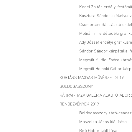
Kedei Zoltán erdélyi festőmű
Kusztura Sándor székelyudvar
Csomortáni Gál László erdél
Molnár Imre délvidéki grafik
Ady József erdélyi grafikusm
Sándor Sándor kárpátaljai fe
Megnyílt ifj. Hidi Endre kár
Megnyílt Homoki Gábor kárpát
KORTÁRS MAGYAR MŰVÉSZET 2019
BOLDOGASSZONY
KÁRPÁT-HAZA GALÉRIA ALKOTÓTÁBOR 
RENDEZVÉNYEK 2019
Boldogasszony záró-rendez
Maszelka János kiállítása
Biró Gábor kiállítása