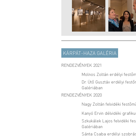
KÁRPÁT-HAZA GALÉRIA
RENDEZVÉNYEK 2021
Molnos Zoltán erdélyi festőm
Dr. Ütő Gusztáv erdélyi festő
Galériában
RENDEZVÉNYEK 2020
Nagy Zoltán felvidéki festőm
Kanyó Ervin délvidéki grafik
Szkukálek Lajos felvidéki fe
Galériában
Sánta Csaba erdélyi szobrás