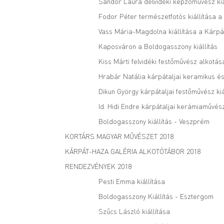
Sándor Laura délvidéki képzőművész kiá
Fodor Péter természetfotós kiállítása 
Vass Mária-Magdolna kiállítása a Kárpá
Kaposváron a Boldogasszony kiállítás
Kiss Márti felvidéki festőművész alkotá
Hrabár Natália kárpátaljai keramikus és
Dikun György kárpátaljai festőművész kiá
Id. Hidi Endre kárpátaljai kerámiaművész
Boldogasszony kiállítás - Veszprém
KORTÁRS MAGYAR MŰVÉSZET 2018
KÁRPÁT-HAZA GALÉRIA ALKOTÓTÁBOR 2018
RENDEZVÉNYEK 2018
Pesti Emma kiállítása
Boldogasszony Kiállítás - Esztergom
Szűcs László kiállítása