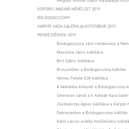
Megnyílt Homoki Gábor kárpátaljai festő
KORTÁRS MAGYAR MŰVÉSZET 2019
BOLDOGASSZONY
KÁRPÁT-HAZA GALÉRIA ALKOTÓTÁBOR 2019
RENDEZVÉNYEK 2019
Boldogasszony záró-rendezvény a Nem
Maszelka János kiállítása
Biró Gábor kiállítása
Brüsszelben a Boldogasszony kiállítás
Nemes Fekete Edit kiállítása
A Vatikánba érkezett a Boldogasszony ki
Sikeresen zárult a II. Kárpát-haza Galé
Zászkaliczky Ágnes kiállítása a Kárpát
Debrecenben a Boldogasszony kiállítás
Kalló László erdélyi festőművész kiállít