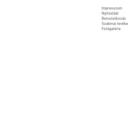
Impresszum
Nyitóoldal
Bemutatkozás
Szakmai tevék
Fotógaléria