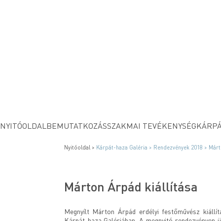
NYITÓOLDAL
BEMUTATKOZÁS
SZAKMAI TEVÉKENYSÉG
KÁRPÁ
Nyitóoldal >
Kárpát-haza Galéria >
Rendezvények 2018 >
Márt
Márton Árpád kiállítása
Megnyílt Márton Árpád erdélyi festőművész kiállít
Kárpát-haza Galériában. A megnyitó rendezvényen 