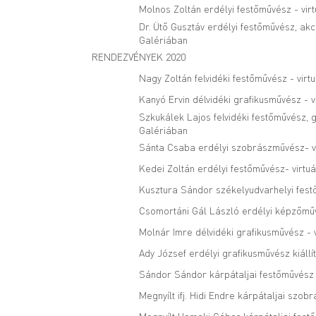
Molnos Zoltán erdélyi festőművész - virt
Dr. Ütő Gusztáv erdélyi festőművész, akc
Galériában
RENDEZVÉNYEK 2020
Nagy Zoltán felvidéki festőművész - virt
Kanyó Ervin délvidéki grafikusművész - v
Szkukálek Lajos felvidéki festőművész, g
Galériában
Sánta Csaba erdélyi szobrászművész- vi
Kedei Zoltán erdélyi festőművész- virtuá
Kusztura Sándor székelyudvarhelyi festő
Csomortáni Gál László erdélyi képzőműv
Molnár Imre délvidéki grafikusművész - v
Ady József erdélyi grafikusművész kiállí
Sándor Sándor kárpátaljai festőművész -
Megnyílt ifj. Hidi Endre kárpátaljai szo