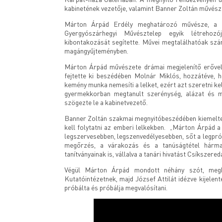
kabinetének vezetője, valamint Banner Zoltán művés
Márton Árpád Erdély meghatározó művésze, a s
Gyergyószárhegyi Művésztelep egyik létrehoz
kibontakozását segítette. Művei megtalálhatóak szá
magángyűjteményben.
Márton Árpád művészete drámai megjelenítő erővel 
fejtette ki beszédében Molnár Miklós, hozzátéve,
kemény munka nemesíti a lelket, ezért azt szeretni kell
gyermekkorban megtanult szerénység, alázat és m
szögezte le a kabinetvezető.
Banner Zoltán szakmai megnyitóbeszédében kiemelte
kell folytatni az emberi lelkekben. „Márton Árpád 
legszervesebben, legszenvedélyesebben, sőt a legprófé
megőrzés, a várakozás és a tanúságtétel hárma
tanítványainak is, vállalva a tanári hivatást Csíkszer
Végül Márton Árpád mondott néhány szót, megkö
Kutatóintézetnek, majd József Attilát idézve kijelen
próbálta és próbálja megvalósítani.